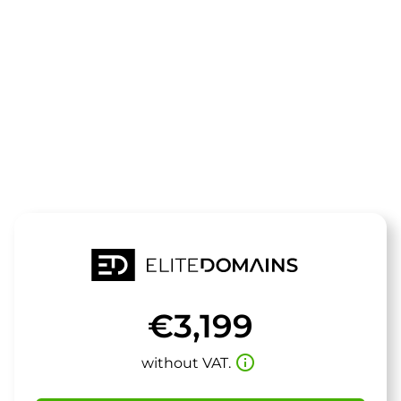
The domain
spritzy.de
is for sale
€3,199
info_outline
without VAT.