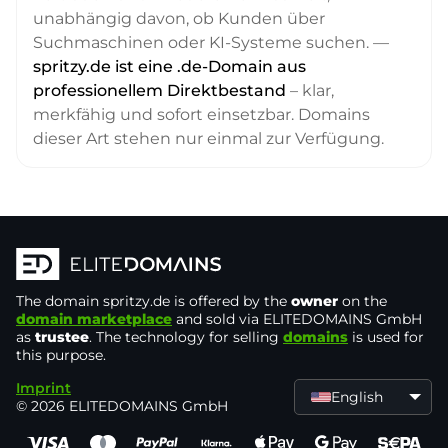
unabhängig davon, ob Kunden über
Suchmaschinen oder KI-Systeme suchen. —
spritzy.de ist eine .de-Domain aus
professionellem Direktbestand
– klar,
merkfähig und sofort einsetzbar. Domains
dieser Art stehen nur einmal zur Verfügung.
The domain
spritzy.de
is offered by the
owner
on the
domain marketplace
and sold via ELITEDOMAINS GmbH
as
trustee
. The technology for selling
domains
is used for
this purpose.
Imprint
English
© 2026 ELITEDOMAINS GmbH