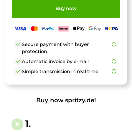
Buy now
check
Secure payment with buyer
info_outline
protection
check
Automatic invoice by e-mail
info_outline
check
Simple transmission in real time
info_outline
Buy now spritzy.de!
1.
shopping_cart