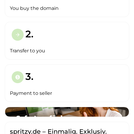
You buy the domain
2.
arrow_forward
Transfer to you
3.
paid
Payment to seller
spritzy.de – Einmalig. Exklusiv.